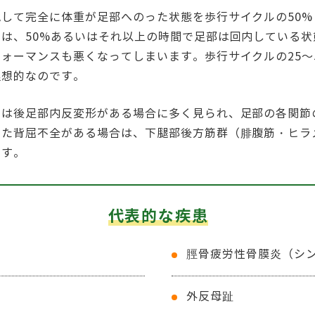
して完全に体重が足部へのった状態を歩行サイクルの50%
は、50%あるいはそれ以上の時間で足部は回内している
ォーマンスも悪くなってしまいます。歩行サイクルの25～
理想的なのです。
いは後足部内反変形がある場合に多く見られ、足部の各関節
また背屈不全がある場合は、下腿部後方筋群（腓腹筋・ヒラ
ます。
代表的な疾患
脛骨疲労性骨膜炎（シ
外反母趾