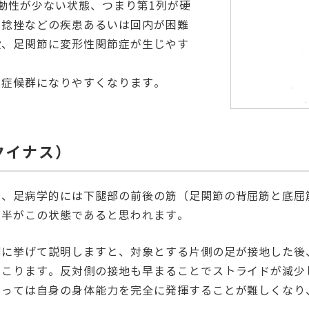
動性が少ない状態、つまり第1列が硬
反捻挫などの疾患あるいは回内が困難
股、足関節に変形性関節症が生じやす
内症候群になりやすくなります。
エクイナス）
り、足病学的には下腿部の前後の筋（足関節の背屈筋と底屈
大半がこの状態であると思われます。
例に挙げて説明しますと、対象とする片側の足が接地した後
起こります。反対側の接地も早まることでストライドが減少
とっては自身の身体能力を完全に発揮することが難しくなり