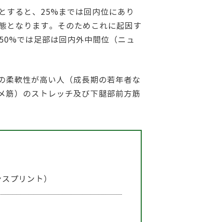
とすると、25%までは回内位にあり
状態となります。そのためこれに起因す
50%では足部は回内外中間位（ニュ
の柔軟性が高い人（成長期の若年者な
メ筋）のストレッチ及び下腿部前方筋
ンスプリント）