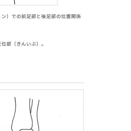
ョン）での前足部と後足部の位置関係
近位部（きんいぶ）。